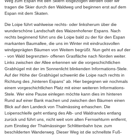
Weg zum Espan mit den Skiern losgezogen werden oder wir
tragen die Skier durch den Waldweg und beginnen erst auf dem
Espan mit dem Skaten.
Die Loipe führt wahlweise rechts- oder linksherum über die
wunderschöne Landschaft des Waizenhofener Espans. Nach
rechts beginnend führt uns die Loipe bald zu der für den Espan
markanten Baumallee, die uns im Winter mit eindrucksvollen
windgeprägten Bäumen von Weitem begrüßt. Nun geht es auf der
- von Wald begrenzten- offenen Grasfläche nach Norden weiter.
Links zwischen der Allee erkennen wir die vorgeschichtlichen
Grabhügel mit der im Sonnenlicht blinkenden Informations-Stele.
Auf der Höhe der Grabhügel schwenkt die Loipe nach rechts in
Richtung des „hinteren Espans“ ab. Hier begegnen wir nochmals
einem vorgeschichtlichen Platz mit einer weiteren Informations-
Stele. Wer eine Pause einlegen möchte kann dies im hinteren
Rund auf einer Bank machen und zwischen den Bäumen einen
Blick auf den Landeck von Thalmässing erhaschen. Die
Loipenschleife geht entlang des Alb- und Waldrandes entlang
zurück und führt uns, nicht weit vom alten Fernsehturm entfernt,
zum Einstieg der Thalmässinger Schlittenbahn bzw. zum
beschilderten Wanderweg. Dieser Weg ist die schnellste Fuß-