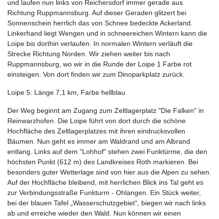
und laufen nun links von Reichersdorf immer gerade aus
Richtung Ruppmannsburg. Auf dieser Geraden glitzert bei
Sonnenschein herrlich das von Schnee bedeckte Ackerland.
Linkerhand liegt Wengen und in schneereichen Wintern kann die
Loipe bis dorthin verlaufen. In normalen Wintern verläuft die
Strecke Richtung Norden. Wir ziehen weiter bis nach
Ruppmannsburg, wo wir in die Runde der Loipe 1 Farbe rot
einsteigen. Von dort finden wir zum Dinoparkplatz zurück.
Loipe 5: Länge 7,1 km, Farbe hellblau
Der Weg beginnt am Zugang zum Zeltlagerplatz "Die Falken" in
Reinwarzhofen. Die Loipe führt von dort durch die schöne
Hochfläche des Zeltlagerplatzes mit ihren eindrucksvollen
Bäumen. Nun geht es immer am Waldrand und am Albrand
entlang. Links auf dem "Lohhof" stehen zwei Funktürme, die den
höchsten Punkt (612 m) des Landkreises Roth markieren. Bei
besonders guter Wetterlage sind von hier aus die Alpen zu sehen.
Auf der Hochfläche bleibend, mit herrlichen Blick ins Tal geht es
zur Verbindungsstraße Funkturm - Ohlangen. Ein Stück weiter,
bei der blauen Tafel „Wasserschutzgebiet“, biegen wir nach links
ab und erreiche wieder den Wald. Nun können wir einen